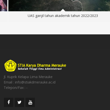
UAS ganjil tahun akademik tahun 2022/2023
Jl. Kuprik Kelapa Lima Merauke
Email : info@stiakdmerauke.ac.id
Telepon/Fax : -