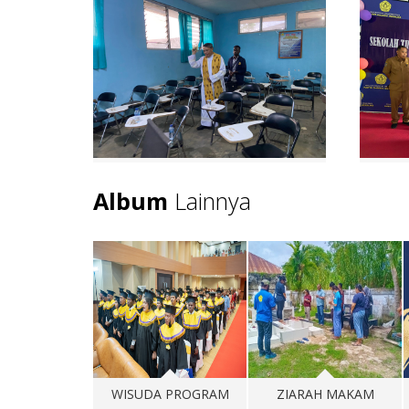
Album
Lainnya
DA PROGRAM
ZIARAH MAKAM
KKN ANGKATAN 3824