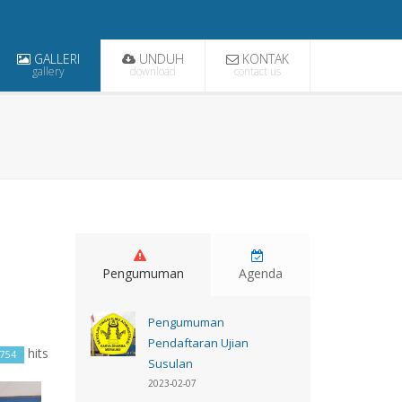
GALLERI
UNDUH
KONTAK
gallery
download
contact us
Pengumuman
Agenda
Pengumuman
Pendaftaran Ujian
hits
754
Susulan
2023-02-07