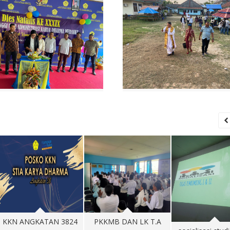
PKKMB DAN LK T.A
yudisium angk