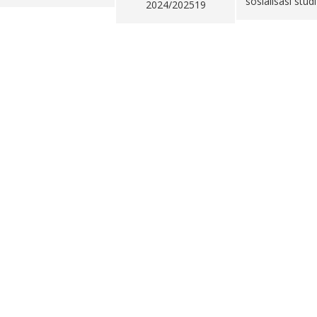
sosialisasi studi akhir5
2024/202519
tahun 202