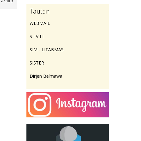
yudisium angkatan 37 11
37
Tautan
WEBMAIL
S I V I L
SIM - LITABMAS
SISTER
Dirjen Belmawa